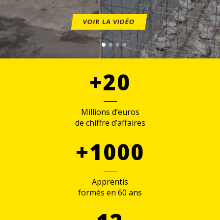
VOIR LA VIDÉO
+20
Millions d’euros
de chiffre d’affaires
+1000
Apprentis
formés en 60 ans