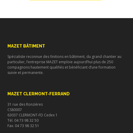
MAZET BÂTIMENT
Spécialiste reconnue des finitions en bâtiment, du grand chantier au
particulier, l’entreprise MAZET emploie aujourd’hui plus de 250
compagnons hautement qualifiés et bénéficiant d’une formation
suivie et permanente.
MAZET CLERMONT-FERRAND
31 rue des Ronzières
CS80007
63037 CLERMONT-FD Cedex 1
Tél. 04 73 98 32 50
Fax. 04 73 98 32 51