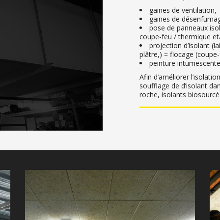
gaines de ventilation,
gaines de désenfuma
pose de panneaux isol
coupe-feu / thermique et
projection d’isolant (
plâtre,) = flocage (coupe
peinture intumescente
Afin d’améliorer l’isolati
soufflage de d’isolant dan
roche, isolants
biosourcé