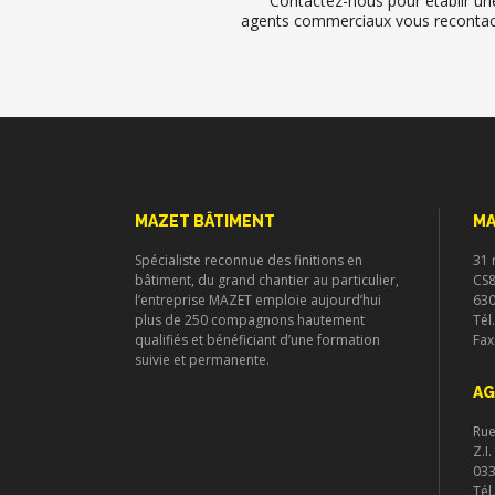
Contactez-nous pour établir un
agents commerciaux vous recontacte
MAZET BÂTIMENT
MA
Spécialiste reconnue des finitions en
31 
bâtiment, du grand chantier au particulier,
CS
l’entreprise MAZET emploie aujourd’hui
63
plus de 250 compagnons hautement
Tél
qualifiés et bénéficiant d’une formation
Fax
suivie et permanente.
AG
Ru
Z.I
033
Tél