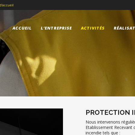
d'accueil
ACCUEIL
L’ENTREPRISE
ACTIVITÉS
RÉALISA
PROTECTION I
Nous intervenons réguliè
Etablissement Recevant d
incendie tels que :