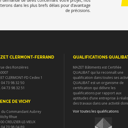
e demande de devis concernant votre projet, nos
rons dans les plus brefs délais pour d’avantage
de précisions.
ZET CLERMONT-FERRAND
QUALIFICATIONS QUALIBA
rue des Ronzières
MAZET Bâtiments est Certifiée
80007
QUALIBAT qui lui reconnaît une
037 CLERMONT-FD Cedex 1
qualification dans toutes ses activi
. 04 73 98 32 50
QUALIBAT est un organisme de
. 04 73 98 32 51
certification qui délivre les
qualifications par rapport aux
aptitudes d’une entreprise à réali
ENCE DE VICHY
des travaux dans une activité don
Voir toutes les qualifications
e du Commandant Aubrey
. Vichy Rhue
00 CREUZIER-LE-VIEUX
. 04 70 98 04 89