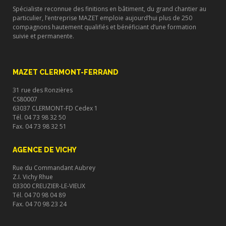
Spécialiste reconnue des finitions en bâtiment, du grand chantier au
particulier, l’entreprise MAZET emploie aujourd’hui plus de 250
compagnons hautement qualifiés et bénéficiant d’une formation
suivie et permanente.
MAZET CLERMONT-FERRAND
31 rue des Ronzières
CS80007
63037 CLERMONT-FD Cedex 1
Tél. 04 73 98 32 50
Fax. 04 73 98 32 51
AGENCE DE VICHY
Rue du Commandant Aubrey
Z.I. Vichy Rhue
03300 CREUZIER-LE-VIEUX
Tél. 04 70 98 04 89
Fax. 04 70 98 23 24