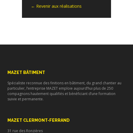
← Revenir aux réalisations
MAZET BÂTIMENT
Spécialiste reconnue des finitions en bâtiment, du grand chantier au
particulier, l’entreprise MAZET emploie aujourd’hui plus de 250
compagnons hautement qualifiés et bénéficiant d’une formation
suivie et permanente.
MAZET CLERMONT-FERRAND
31 rue des Ronzières