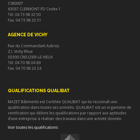
CS80007
63037 CLERMONT-FD Cedex 1
Tél. 04 73 98 32 50
Fax. 04 73 98 32 51
AGENCE DE VICHY
Rue du Commandant Aubrey
Z.I. Vichy Rhue
03300 CREUZIER-LE-VIEUX
Tél. 04 70 98 04 89
Fax. 04 70 98 23 24
QUALIFICATIONS QUALIBAT
MAZET Bâtiments est Certifiée QUALIBAT qui lui reconnaît une
qualification dans toutes ses activités. QUALIBAT est un organisme de
certification qui délivre les qualifications par rapport aux aptitudes
d’une entreprise à réaliser des travaux dans une activité donnée.
Voir toutes les qualifications