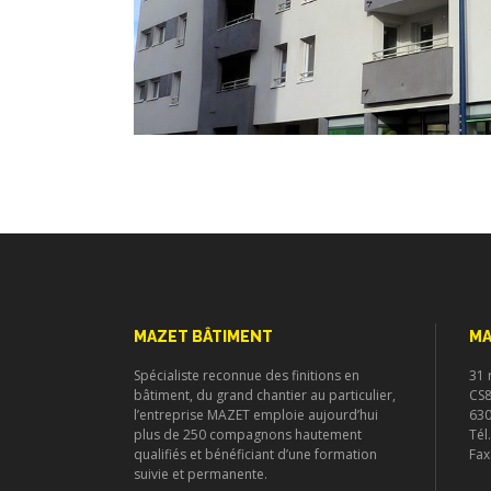
MAZET BÂTIMENT
MA
Spécialiste reconnue des finitions en
31 
bâtiment, du grand chantier au particulier,
CS
l’entreprise MAZET emploie aujourd’hui
63
plus de 250 compagnons hautement
Tél
qualifiés et bénéficiant d’une formation
Fax
suivie et permanente.