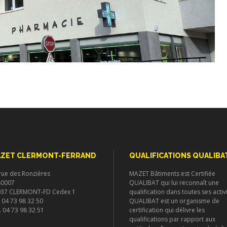
ZET CLERMONT-FERRAND
QUALIFICATIONS QUALIBA
rue des Ronzières
MAZET Bâtiments est Certifiée
80007
QUALIBAT qui lui reconnaît une
037 CLERMONT-FD Cedex 1
qualification dans toutes ses activi
. 04 73 98 32 50
QUALIBAT est un organisme de
. 04 73 98 32 51
certification qui délivre les
qualifications par rapport aux