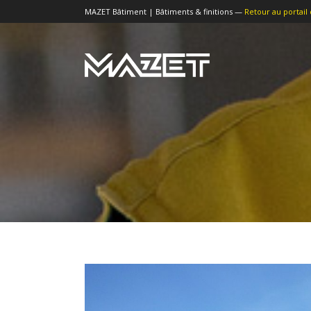
MAZET Bâtiment | Bâtiments & finitions —
Retour au portail 